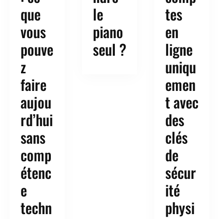
que
le
tes
vous
piano
en
pouve
seul ?
ligne
z
uniqu
faire
emen
aujou
t avec
rd’hui
des
sans
clés
comp
de
étenc
sécur
e
ité
techn
physi