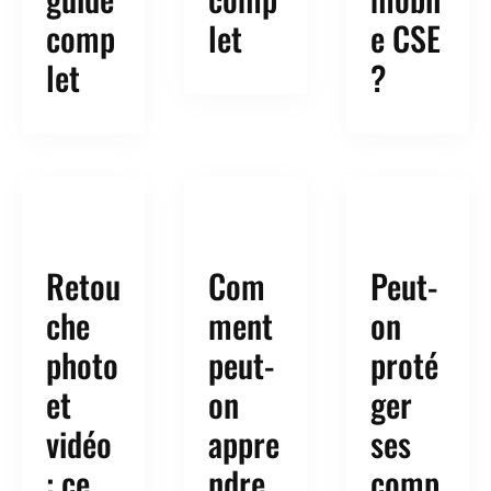
comp
let
e CSE
let
?
Retou
Com
Peut-
che
ment
on
photo
peut-
proté
et
on
ger
vidéo
appre
ses
: ce
ndre
comp