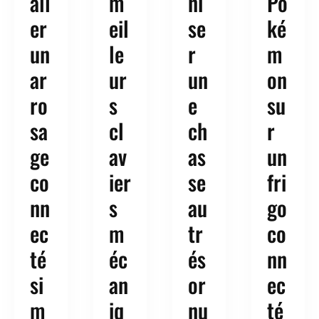
all
m
ni
Po
er
eil
se
ké
un
le
r
m
ar
ur
un
on
ro
s
e
su
sa
cl
ch
r
ge
av
as
un
co
ier
se
fri
nn
s
au
go
ec
m
tr
co
té
éc
és
nn
si
an
or
ec
m
iq
nu
té