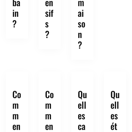
ba
en
m
in
sif
ai
?
s
so
?
n
?
Co
Co
Qu
Qu
m
m
ell
ell
m
m
es
es
en
en
ca
ét