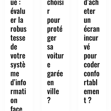
ue :
choisi
d’ach
évalu
r
eter
er la
pour
un
robus
proté
écran
tesse
ger
incur
de
sa
vé
votre
voitur
pour
systè
e
coder
me
garée
confo
d’info
en
rtabl
rmati
ville
emen
on
?
t ?
face