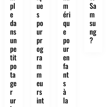
pl
ue
m
Sa
e
s
éri
m
da
po
qu
su
ns
ur
e
ng
un
pr
po
?
pe
og
ur
tit
ra
en
po
m
fa
ta
m
nt
ge
eu
s
r
rs
à
ur
int
la