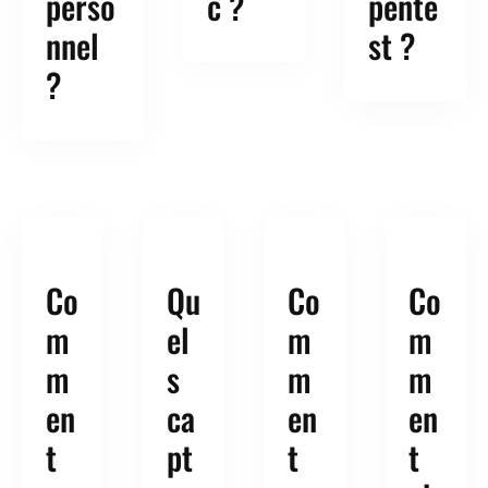
perso
c ?
pente
nnel
st ?
?
Co
Qu
Co
Co
m
el
m
m
m
s
m
m
en
ca
en
en
t
pt
t
t