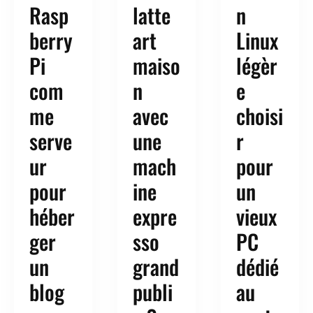
Rasp
latte
n
berry
art
Linux
Pi
maiso
légèr
com
n
e
me
avec
choisi
serve
une
r
ur
mach
pour
pour
ine
un
héber
expre
vieux
ger
sso
PC
un
grand
dédié
blog
publi
au