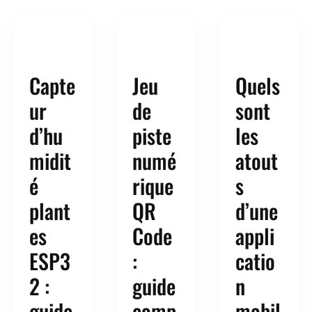
Capte
Jeu
Quels
ur
de
sont
d’hu
piste
les
midit
numé
atout
é
rique
s
plant
QR
d’une
es
Code
appli
ESP3
:
catio
2 :
guide
n
guide
comp
mobil