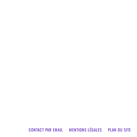
Nos partenaires
https://www.comparer-numerique.com/
•
1-hosting
CONTACT PAR EMAIL
MENTIONS LÉGALES
PLAN DU SITE