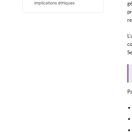
implications éthiques
gé
pr
re
L’
co
Se
Pa