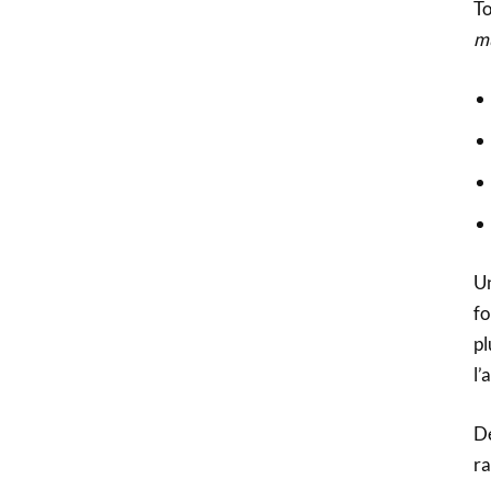
To
m
Un
fo
pl
l’
De
ra