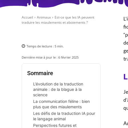
Accueil
Animaux
Est-ce que les IA peuvent
L’
traduire les miaulements et aboiements ?
fi
“p
de
Temps de lecture :
5
min.
ge
Dernière mise à jour le :
6 février 2025
tr
Sommaire
L
L’évolution de la traduction
animale : de la blague à la
Je
science
d’
La communication féline : bien
plus que des miaulements
qu
Les défis de la traduction IA pour
le langage animal
Au
Perspectives futures et