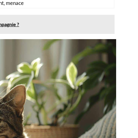
nt, menace
mpagnie ?