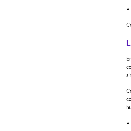
Ce
L
En
co
si
Co
co
hu