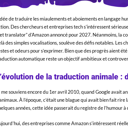
idée de traduire les miaulements et aboiements en langage hu
ction. Des chercheurs et entreprises tech s’intéressent sérieus
et translator” d’Amazon annoncé pour 2027. Néanmoins, la co
là des simples vocalisations, soulève des défis notables. Les c
stes et odeurs pour s’exprimer. Bien que des progrès aient été 
aduction automatique reste un objectif ambitieux et controve
’évolution de la traduction animale : 
 me souviens encore du 1er avril 2010, quand Google avait a
animaux. À l’époque, c’était une blague qui avait bien fait rir
elques années, cette idée passerait du registre de l’humour à c
jourd’hui, des entreprises comme Amazon s’intéressent réellem