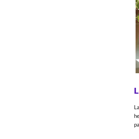
L
La
he
pa