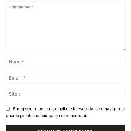
Commenter
:
No
:*
Ema
:*
Sit
:
Enregistrer mon nom, email et site web dans ce navigateur
pour la prochaine fois que je commenterai.