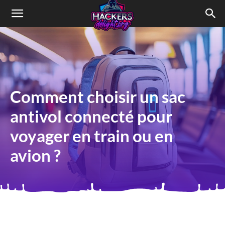
HACKERSdelight
Comment choisir un sac
antivol connecté pour
voyager en train ou en
avion ?