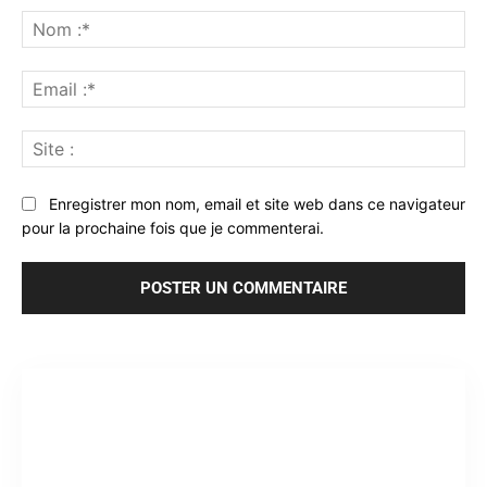
:
No
:*
Ema
:*
Sit
:
Enregistrer mon nom, email et site web dans ce navigateur
pour la prochaine fois que je commenterai.