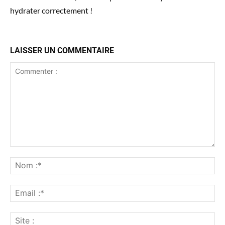
hydrater correctement !
LAISSER UN COMMENTAIRE
Commenter
:
No
:*
Ema
:*
Sit