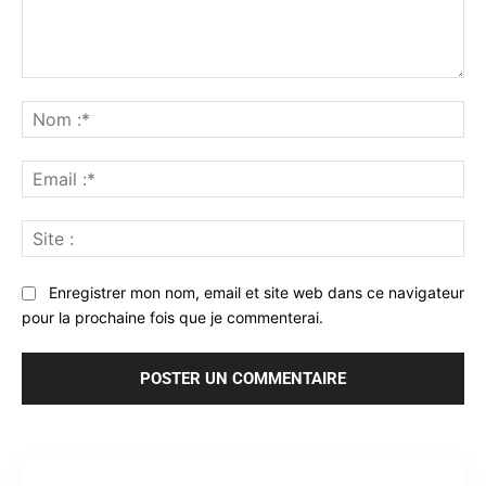
Commenter
:
No
:*
Ema
:*
Sit
:
Enregistrer mon nom, email et site web dans ce navigateur
pour la prochaine fois que je commenterai.