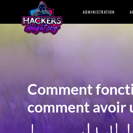
HACKERSdelight
ADMINISTRATION
A
Comment fonctio
comment avoir u