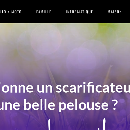
UTO / MOTO
FAMILLE
INFORMATIQUE
MAISON
nne un scarificateu
ne belle pelouse ?