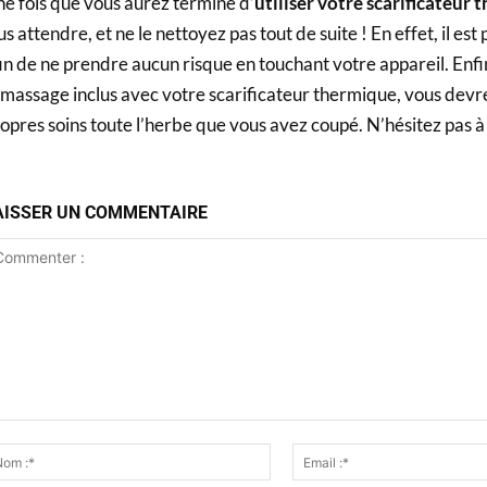
e fois que vous aurez terminé d’
utiliser votre scarificateur
us attendre, et ne le nettoyez pas tout de suite ! En effet, il es
in de ne prendre aucun risque en touchant votre appareil. Enfi
massage inclus avec votre scarificateur thermique, vous devr
opres soins toute l’herbe que vous avez coupé. N’hésitez pas 
AISSER UN COMMENTAIRE
ommenter
Nom
:*