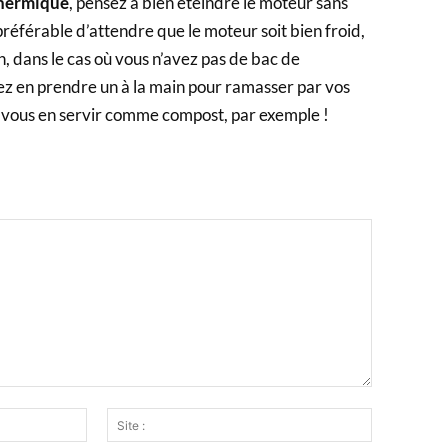
 thermique
, pensez à bien éteindre le moteur sans
t préférable d’attendre que le moteur soit bien froid,
n, dans le cas où vous n’avez pas de bac de
ez en prendre un à la main pour ramasser par vos
à vous en servir comme compost, par exemple !
Email
Site
:*
: