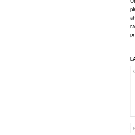
Un
pl
af
ra
pr
L
C
: