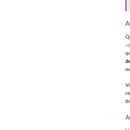
A
Qu
: 
qu
de
mê
Vo
re
th
A