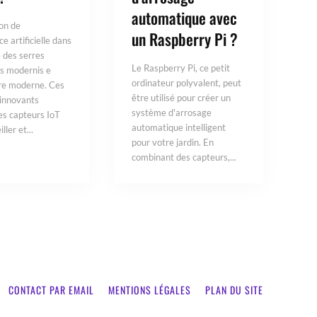
automatique avec
ion de
un Raspberry Pi ?
nce artificielle dans
e des serres
Le Raspberry Pi, ce petit
s modernis e
ordinateur polyvalent, peut
ure moderne. Ces
être utilisé pour créer un
innovants
système d'arrosage
des capteurs IoT
automatique intelligent
ller et...
pour votre jardin. En
combinant des capteurs,...
CONTACT PAR EMAIL
MENTIONS LÉGALES
PLAN DU SITE