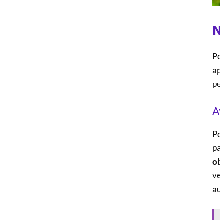
N
P
ap
pe
A
Po
pa
o
ve
au