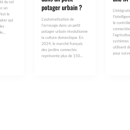
té du sol
potager urbain ?
ec un
L'intégrat
'est le
l'intellige
L'automatisation de
aker qui
le contrôl
l'arrosage dans un petit
les
connectée
potager urbain révolutionne
e...
l'agricult
la culture domestique. En
systèmes 
2024, le marché français
utilisent 
des jardins connectés
pour survei
représente plus de 150...