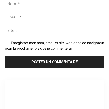
:
No
:*
Ema
:*
Sit
:
Enregistrer mon nom, email et site web dans ce navigateur
pour la prochaine fois que je commenterai.